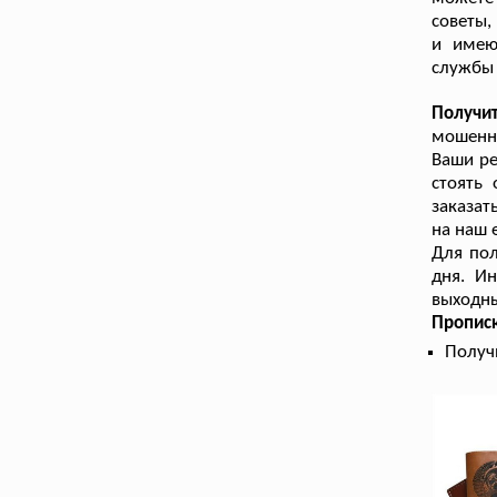
советы,
и имею
службы 
Получи
мошенни
Ваши ре
стоять
заказат
на наш 
Для пол
дня. Ин
выходны
Прописк
Получ