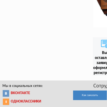
В
оставл
заявк
оформл
регист
Сотру
Мы в социальных сетях:
ВКОНТАКТЕ
Как заказать
ОДНОКЛАССНИКИ