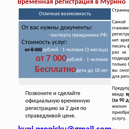
Временная регистрация в Мурино
Страниц
Отличная возможность
Самой 
От вас нужны документы:
станов
регистр
- паспорта гражданина РФ;
нет вре
Стоимость услуг:
писать 
от 8 000
рублей - 1 человек (3 месяца)
раз за
от 7 000
подходя
рублей - 1 человек
только 
Бесплатно
дети до 18 лет
вы смог
для рег
Предупр
Позвоните и сделайте
ввиду
в
(за 90 
официальную временную
жилом 
регистрацию за 2 дня по
приобре
справедливой цене.
услугу.