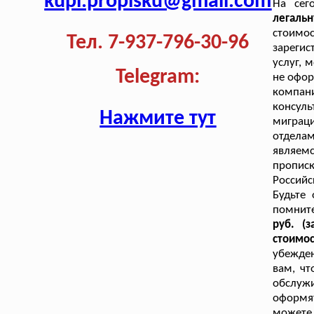
kupi.propisku@gmail.com
На сег
легаль
стоимо
Тел. 7-937-796-30-96
зарегис
услуг, 
Telegram:
не офор
компани
консул
Нажмите тут
миграц
отдела
являем
пропис
Российс
Будьте
помни
руб. (з
стоимо
убежден
вам, чт
обслужи
оформя
можете